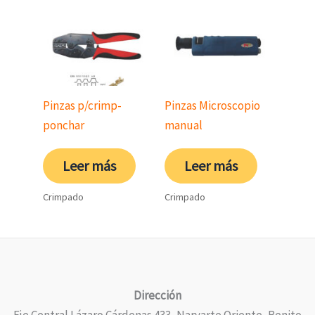
Pinzas p/crimp-
Pinzas Microscopio
ponchar
manual
Leer más
Leer más
Crimpado
Crimpado
Dirección
Eje Central Lázaro Cárdenas 433, Narvarte Oriente, Benito