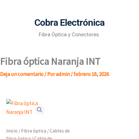
Ir
al
Cobra Electrónica
contenido
Fibra Óptica y Conectores.
Fibra óptica Naranja INT
Deja un comentario
/ Por
admin
/
febrero 18, 2026
Inicio
/
Fibra óptica
/
Cables de
fibra óptica
/
Cable de